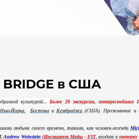
е BRIDGE в США
бразной культурой...
Более 20 экскурсии, интереснейш
Нью-Йорка
,
Бостона
и
Кембриджа
(США).
Проживание и 
шими людьми своего времени, такими, как человек-легенда
Mic
f.
Andrew Weinstein
(
Институт Моды
-
FIT
, входит в
пятерк