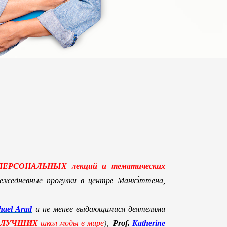
их ПЕРСОНАЛЬНЫХ лекций и тематических
ежедневные прогу
лки в центре
Манхэ́ттена
,
hael Arad
и не менее
выдающимися деятелями
у ЛУЧШИХ
школ моды в мире
)
,
Prof.
Katherine