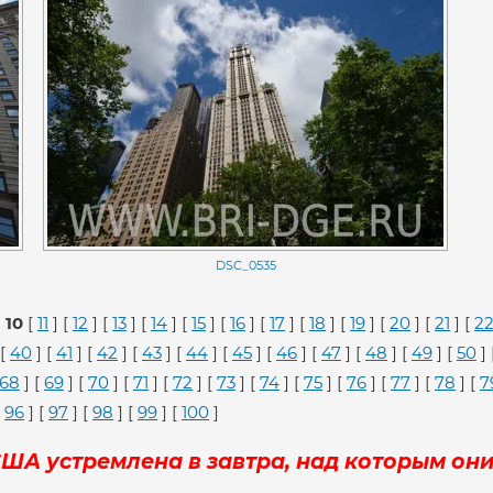
DSC_0535
]
10
[
11
] [
12
] [
13
] [
14
] [
15
] [
16
] [
17
] [
18
] [
19
] [
20
] [
21
] [
2
 [
40
] [
41
] [
42
] [
43
] [
44
] [
45
] [
46
] [
47
] [
48
] [
49
] [
50
] 
68
] [
69
] [
70
] [
71
] [
72
] [
73
] [
74
] [
75
] [
76
] [
77
] [
78
] [
7
[
96
] [
97
] [
98
] [
99
] [
100
]
А устремлена в завтра, над которым они