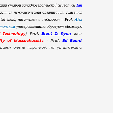
кции старой западноевропейской живописи
Ian
астная некоммерческая организация, сумевшая
sted bids
), писателем и педагогом -
Prof.
Alex
тонским
университетами образуют «Большую
f Technology
),
Prof.
Brent D. Ryan
,
э
кс-
ity of Massachusetts
- Prof.
Ed Beard
,
дшей очень короткой, но удивительно