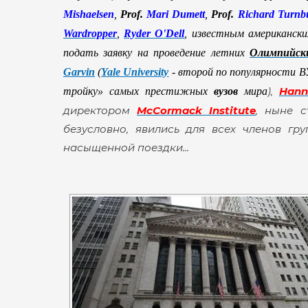
Mishaelsen
,
Prof.
Mari Dumett
,
Prof.
Richard Turnbu
Wardropper
,
Ryder O'Dell
, известным американск
подать заявку на проведение летних
Олимпийски
Garvin
(
Yale University
- второй по популярности 
),
Hann
тройку» самых престижных
вузов
мира
директором
McCormack Institute
, ныне 
безусловно, явились для всех членов г
насыщенной поездки...