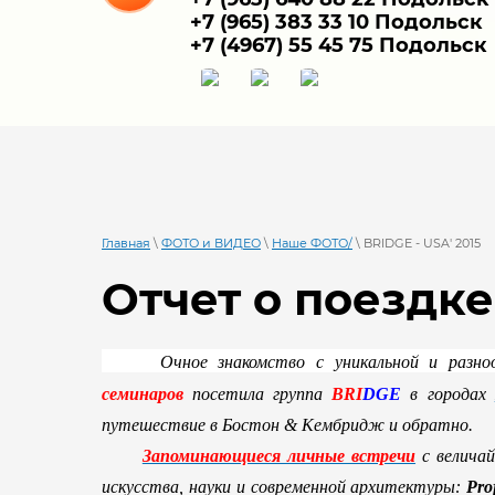
+7 (965) 383 33 10 Подольск
+7 (4967) 55 45 75 Подольск
Главная
\
ФОТО и ВИДЕО
\
Наше ФОТО/
\ BRIDGE - USA' 2015
Отчет о поездк
Очное знакомство с уникальной и разноо
семинаров
посетила группа
BRI
DGE
в городах
путешествие в Бостон & Кембридж и обратно.
Запоминающиеся личные встречи
с вели
чай
искусства, науки и современной
архитектуры:
Pro