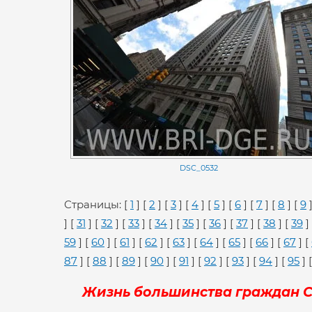
DSC_0532
Страницы: [
1
] [
2
] [
3
] [
4
] [
5
] [
6
] [
7
] [
8
] [
9
] [
31
] [
32
] [
33
] [
34
] [
35
] [
36
] [
37
] [
38
] [
39
]
59
] [
60
] [
61
] [
62
] [
63
] [
64
] [
65
] [
66
] [
67
] [
87
] [
88
] [
89
] [
90
] [
91
] [
92
] [
93
] [
94
] [
95
] 
Жизнь большинства граждан СШ