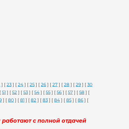
2
] [
23
] [
24
] [
25
] [
26
] [
27
] [
28
] [
29
] [
30
[
51
] [
52
] [
53
] [
54
] [
55
] [
56
] [
57
] [
58
] [
9
] [
80
] [
81
] [
82
] [
83
] [
84
] [
85
] [
86
] [
 работают с полной отдачей