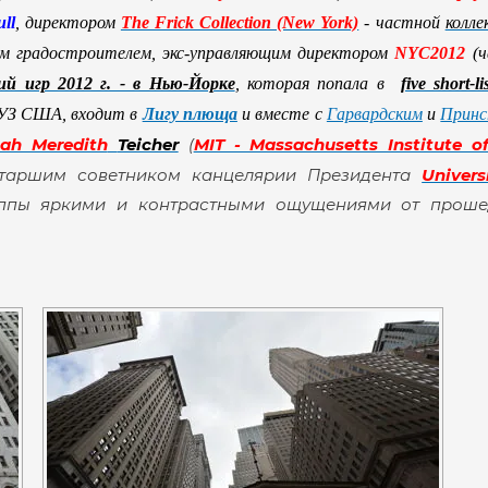
ll
, директором
The Frick Collection (New York)
- частной
колле
им градостроителем, экс-управляющим директором
NYC2012
(ч
й игр 2012 г. - в Нью-Йорке
, которая попала в
five short-li
ВУЗ США, входит в
Лигу плюща
и
вместе с
Гарвардским
и
Принс
ah Meredith
Teicher
(
MIT - Massachusetts Institute o
старшим советником канцелярии Президента
Univers
руппы яркими и контрастными ощущениями от проше